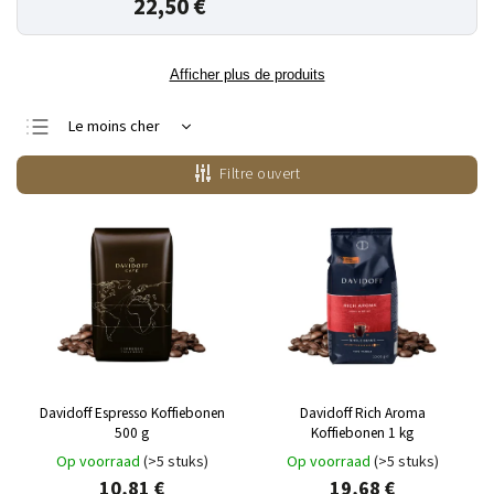
22,50 €
Afficher plus de produits
Le moins cher
Le plus cher
Filtre ouvert
Bestsellers
Alphabétiquement
Davidoff Espresso Koffiebonen
Davidoff Rich Aroma
500 g
Koffiebonen 1 kg
Op voorraad
(>5 stuks)
Op voorraad
(>5 stuks)
10,81 €
19,68 €