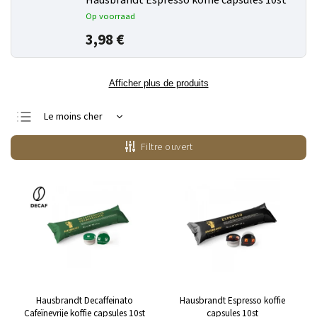
Hausbrandt Espresso koffie capsules 10st
Op voorraad
3,98 €
Afficher plus de produits
Le moins cher
Le plus cher
Filtre ouvert
Bestsellers
Alphabétiquement
Hausbrandt Decaffeinato
Hausbrandt Espresso koffie
Cafeïnevrije koffie capsules 10st
capsules 10st