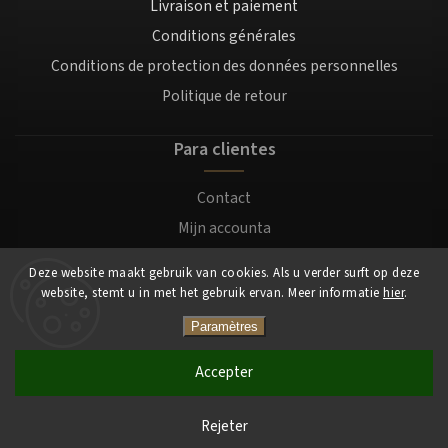
Livraison et paiement
Conditions générales
Conditions de protection des données personnelles
Politique de retour
Para clientes
Contact
Mijn accounta
Registratie
Deze website maakt gebruik van cookies. Als u verder surft op deze
Login
website, stemt u in met het gebruik ervan. Meer informatie
hier
.
Paramètres
Copyright 2026
Mocafino.be
. Tous droits réservés.
Accepter
Rejeter