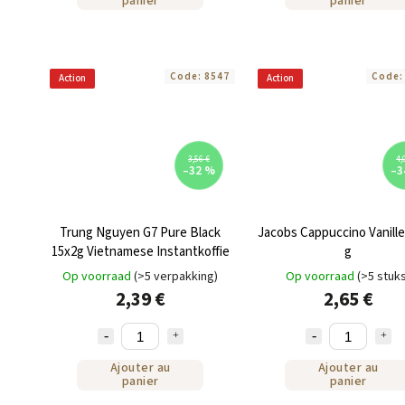
panier
panier
Code:
8547
Code
Action
Action
3,56 €
4,
–32 %
–3
Trung Nguyen G7 Pure Black
Jacobs Cappuccino Vanille 
15x2g Vietnamese Instantkoffie
g
Op voorraad
(>5 verpakking)
Op voorraad
(>5 stuk
2,39 €
2,65 €
Ajouter au
Ajouter au
panier
panier