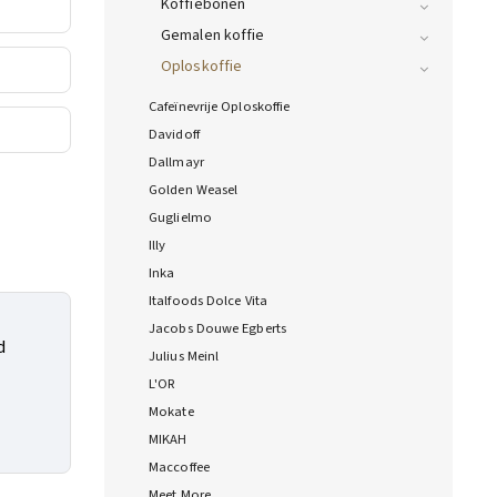
Koffiebonen
Gemalen koffie
Oploskoffie
Cafeïnevrije Oploskoffie
Davidoff
Dallmayr
Golden Weasel
Guglielmo
Illy
Inka
Italfoods Dolce Vita
Jacobs Douwe Egberts
d
Julius Meinl
g
L'OR
Mokate
MIKAH
Maccoffee
Meet More