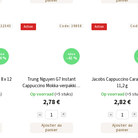
panier
panier
:
22545
Code:
19858
Cod
Action
Action
02 €
4,91 €
4 %
–43 %
8 x 12
Trung Nguyen G7 Instant
Jacobs Cappuccino Cara
Cappuccino Mokka-verpakking
11,2 g
12 x 18 g
s)
Op voorraad
(>5 stuks)
Op voorraad
(>5 st
2,78 €
2,82 €
Ajouter au
Ajouter au
panier
panier