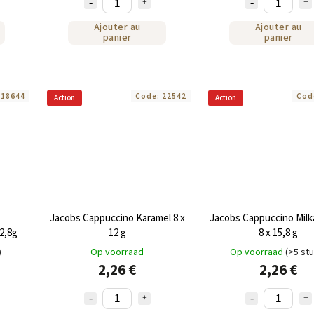
Ajouter au
Ajouter au
panier
panier
:
18644
Code:
22542
Cod
Action
Action
Jacobs Cappuccino Karamel 8 x
Jacobs Cappuccino Milk
92,8g
12 g
8 x 15,8 g
)
Op voorraad
Op voorraad
(>5 st
2,26 €
2,26 €