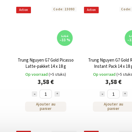
Code:
23093
Code
Action
Action
5,42 €
5,
–33 %
–3
Trung Nguyen G7 Gold Picasso
Trung Nguyen G7 Gold 
Latte-pakket 14 x 18 g
Instant Pack 14 x 18 
Op voorraad
(>5 stuks)
Op voorraad
(>5 stuk
3,58 €
3,58 €
Ajouter au
Ajouter au
panier
panier