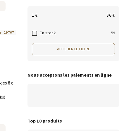
1
€
36
€
En stock
e:
29767
59
AFFICHER LE FILTRE
Nous acceptons les paiements en ligne
jes 8 x
uks)
Top 10 produits