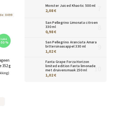
Monster Juiced Khaotic 500 ml
2,08 €
de:
8499
San Pellegrino Limonata citroen
330 ml
0,98 €
7,18 €
San Pellegrino Aranciata Amara
–50 %
bittersinaasappel 330 ml
1,02 €
lageen
Fanta Grape Forza Horizon
e 352 g
limited edition Fanta limonade
met druivensmaak 250 ml
kking)
1,02 €