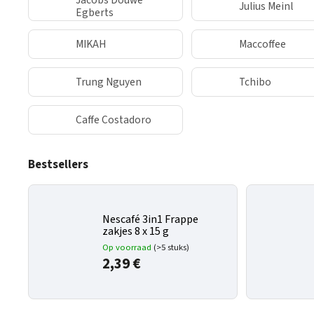
Jacobs Douwe
Julius Meinl
Egberts
MIKAH
Maccoffee
Trung Nguyen
Tchibo
Caffe Costadoro
Bestsellers
Nescafé 3in1 Frappe
zakjes 8 x 15 g
Op voorraad
(>5 stuks)
2,39 €