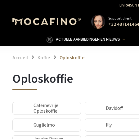
LIVRAISON
Support client:
+32 48714146
ACTUELE AANBIEDINGEN EN NIEUWS
Accueil
Koffie
Oploskoffie
/
/
Oploskoffie
Cafeïnevrije
Davidoff
Oploskoffie
Guglielmo
Illy