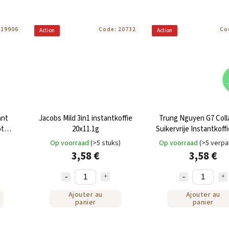
:
19906
Code:
20732
Co
Action
Action
ant
Jacobs Mild 3in1 instantkoffie
Trung Nguyen G7 Col
ot
20x11.1g
Suikervrije Instantkoffi
Op voorraad
(>5 stuks)
Op voorraad
(>5 verpa
3,58 €
3,58 €
Ajouter au
Ajouter au
panier
panier