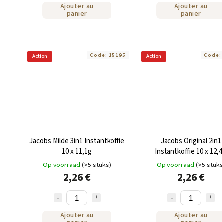
Ajouter au
Ajouter au
panier
panier
Code:
15195
Code
Action
Action
Jacobs Milde 3in1 Instantkoffie
Jacobs Original 2in1
10 x 11,1g
Instantkoffie 10 x 12,4
Op voorraad
(>5 stuks)
Op voorraad
(>5 stuk
2,26 €
2,26 €
Ajouter au
Ajouter au