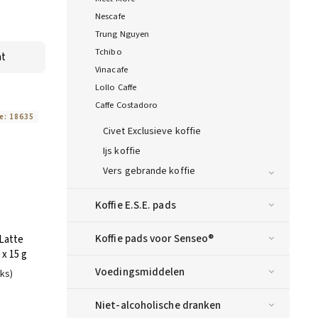
Nescafe
Trung Nguyen
Tchibo
nt
Vinacafe
Lollo Caffe
Caffe Costadoro
e:
18635
Civet Exclusieve koffie
Ijs koffie
Vers gebrande koffie
Koffie E.S.E. pads
Koffie pads voor Senseo®
Latte
 x 15 g
Voedingsmiddelen
uks)
Niet-alcoholische dranken