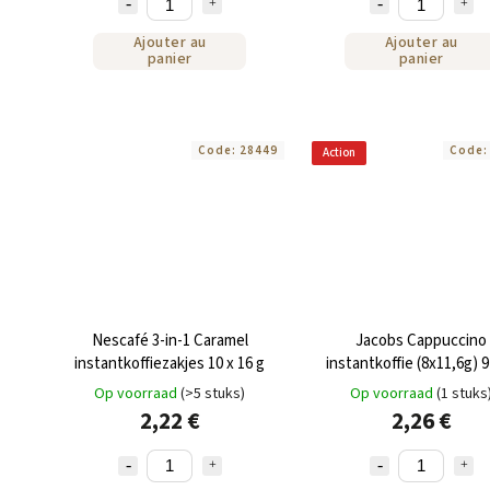
Ajouter au
Ajouter au
panier
panier
Code:
28449
Code
Action
Nescafé 3-in-1 Caramel
Jacobs Cappuccino
instantkoffiezakjes 10 x 16 g
instantkoffie (8x11,6g) 
Op voorraad
(>5 stuks)
Op voorraad
(1 stuks
2,22 €
2,26 €