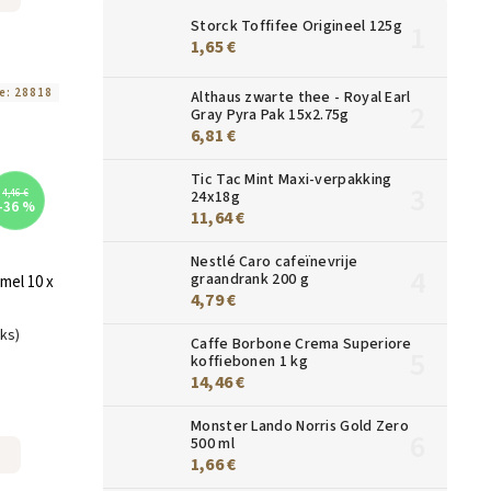
Storck Toffifee Origineel 125g
1,65 €
e:
28818
Althaus zwarte thee - Royal Earl
Gray Pyra Pak 15x2.75g
6,81 €
Tic Tac Mint Maxi-verpakking
24x18g
4,46 €
–36 %
11,64 €
Nestlé Caro cafeïnevrije
graandrank 200 g
mel 10 x
4,79 €
uks)
Caffe Borbone Crema Superiore
koffiebonen 1 kg
14,46 €
Monster Lando Norris Gold Zero
500 ml
1,66 €