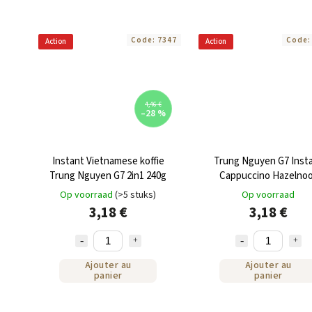
Code:
7347
Code
Action
Action
4,46 €
–28 %
Instant Vietnamese koffie
Trung Nguyen G7 Inst
Trung Nguyen G7 2in1 240g
Cappuccino Hazelno
Verpakking 12 x 18 g
Op voorraad
(>5 stuks)
Op voorraad
3,18 €
3,18 €
Ajouter au
Ajouter au
panier
panier