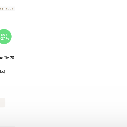
de:
4994
4,91 €
–27 %
offie 20
uks)