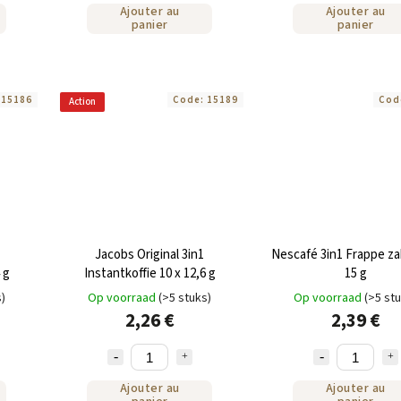
Ajouter au
Ajouter au
panier
panier
:
15186
Code:
15189
Cod
Action
Jacobs Original 3in1
Nescafé 3in1 Frappe zak
 g
Instantkoffie 10 x 12,6 g
15 g
s)
Op voorraad
(>5 stuks)
Op voorraad
(>5 st
2,26 €
2,39 €
Ajouter au
Ajouter au