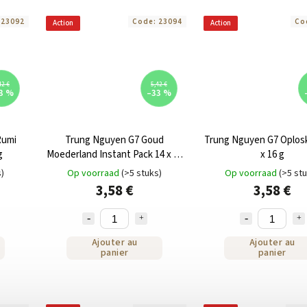
:
23092
Code:
23094
Co
Action
Action
42 €
5,42 €
3 %
–33 %
Rumi
Trung Nguyen G7 Goud
Trung Nguyen G7 Oplosk
g
Moederland Instant Pack 14 x 18
x 16 g
g
s)
Op voorraad
(>5 stuks)
Op voorraad
(>5 st
3,58 €
3,58 €
Ajouter au
Ajouter au
panier
panier