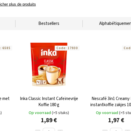
icher plus de produits
Bestsellers
Alphabétiqueme
e:
6585
Code:
17930
Cod
ie met
Inka Classic Instant Cafeïnevrije
Nescafé 3in1 Creamy 
Koffie 180 g
instantkoffie zakjes 10
s)
Op voorraad
(>5 stuks)
Op voorraad
(>5 st
1,89 €
1,97 €