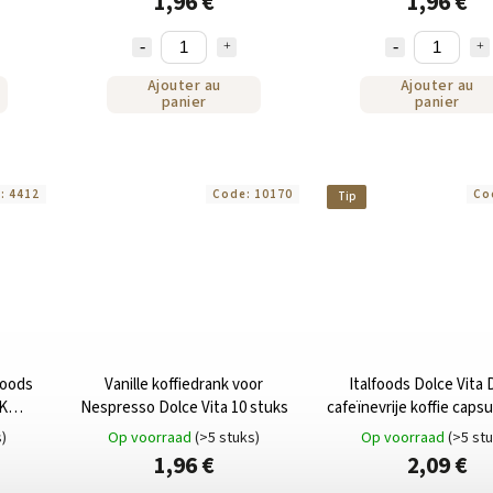
1,96 €
1,96 €
Ajouter au
Ajouter au
panier
panier
e:
4412
Code:
10170
Co
Tip
foods
Vanille koffiedrank voor
Italfoods Dolce Vita
K
Nespresso Dolce Vita 10 stuks
cafeïnevrije koffie caps
uks
Nespresso 10 stu
s)
Op voorraad
(>5 stuks)
Op voorraad
(>5 st
1,96 €
2,09 €