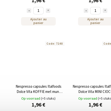
1,96 €
1,96 €
Ajouter au
Ajouter au
panier
panier
Code:
7248
Cod
Nespresso capsules Italfoods
Nespresso capsules Ital
Dolce Vita KOFFIE met munt
Dolce Vita MINI CIOC
10st
chocoladedrank 10 st
Op voorraad
(>5 stuks)
Op voorraad
(>5 stuk
1,96 €
1,96 €