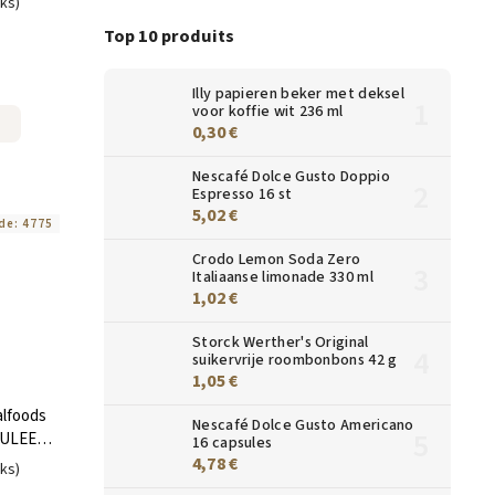
uks)
Top 10 produits
Illy papieren beker met deksel
voor koffie wit 236 ml
0,30 €
Nescafé Dolce Gusto Doppio
Espresso 16 st
5,02 €
de:
4775
Crodo Lemon Soda Zero
Italiaanse limonade 330 ml
1,02 €
Storck Werther's Original
suikervrije roombonbons 42 g
1,05 €
alfoods
Nescafé Dolce Gusto Americano
RULEE
16 capsules
4,78 €
uks)