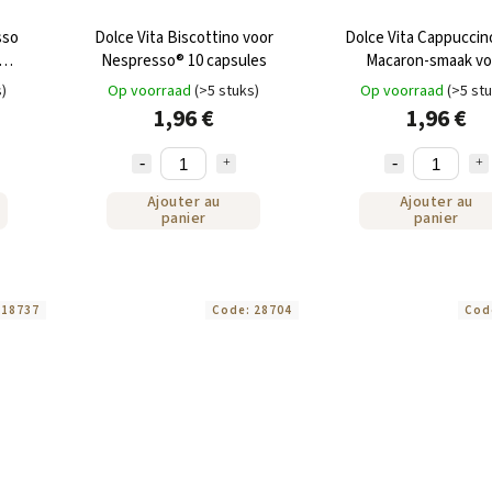
sso
Dolce Vita Biscottino voor
Dolce Vita Cappuccin
Nespresso® 10 capsules
Macaron-smaak vo
he 10
Nespresso® capsules (1
s)
Op voorraad
(>5 stuks)
Op voorraad
(>5 st
1,96 €
1,96 €
Ajouter au
Ajouter au
panier
panier
:
18737
Code:
28704
Cod