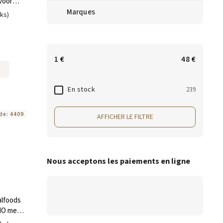
voor
ules
Marques
uks)
1
€
48
€
En stock
239
de:
4409
AFFICHER LE FILTRE
Nous acceptons les paiements en ligne
alfoods
NO met
stuks