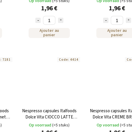
s)
Op voorraad
(>5 stuks)
Op voorraad
(>5 st
1,96 €
1,96 €
Ajouter au
Ajouter au
panier
panier
e:
7281
Code:
4414
Co
foods
Nespresso capsules Italfoods
Nespresso capsules It
met
Dolce Vita CIOCCO LATTE
Dolce Vita CREME B
chocoladedrank met melk 10
melkdrank 10st
s)
Op voorraad
(>5 stuks)
Op voorraad
(>5 st
stuks