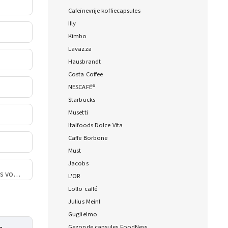
Cafeïnevrije koffiecapsules
Illy
Kimbo
Lavazza
Hausbrandt
Costa Coffee
NESCAFÉ®
Starbucks
Musetti
Italfoods Dolce Vita
Caffe Borbone
Must
Jacobs
s voor
L'OR
Lollo caffé
Julius Meinl
Guglielmo
Gezonde capsules FoodNess