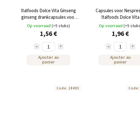
Italfoods Dolce Vita Ginseng
Capsules voor Nespre
ginseng drankcapsules voor
Italfoods Dolce Vita
Nespresso 10 stuks
CAPPUCCINO met pistac
Op voorraad
(>5 stuks)
Op voorraad
(>5 stuk
stuks
1,56 €
1,96 €
Ajouter au
Ajouter au
panier
panier
Code:
28485
Code