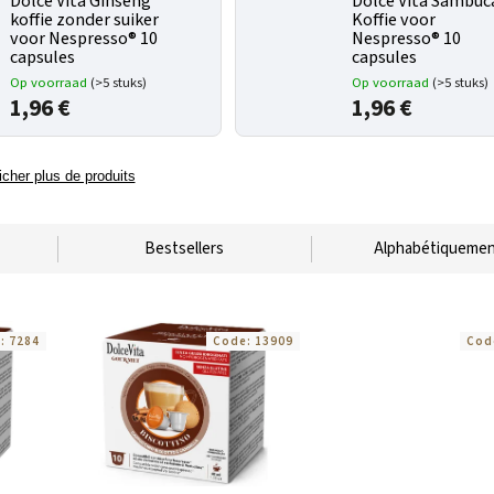
Dolce Vita Ginseng
Dolce Vita Sambuc
koffie zonder suiker
Koffie voor
voor Nespresso® 10
Nespresso® 10
capsules
capsules
Op voorraad
(>5 stuks)
Op voorraad
(>5 stuks)
1,96 €
1,96 €
icher plus de produits
Bestsellers
Alphabétiqueme
e:
7284
Code:
13909
Cod