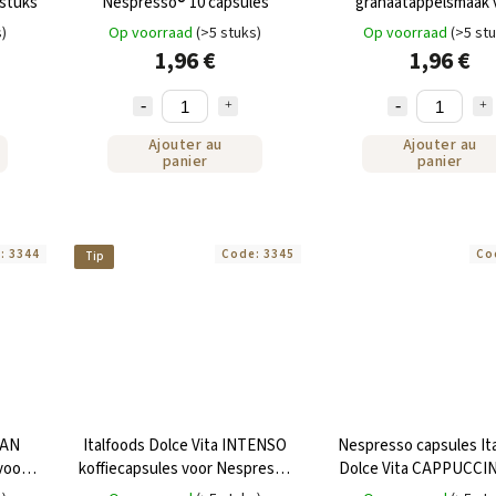
 stuks
Nespresso® 10 capsules
granaatappelsmaak 
Nespresso, 10 caps
s)
Op voorraad
(>5 stuks)
Op voorraad
(>5 st
1,96 €
1,96 €
Ajouter au
Ajouter au
panier
panier
e:
3344
Code:
3345
Co
Tip
RAN
Italfoods Dolce Vita INTENSO
Nespresso capsules It
voor
koffiecapsules voor Nespresso
Dolce Vita CAPPUCCI
10 stuks
hazelnootsmaak 10 