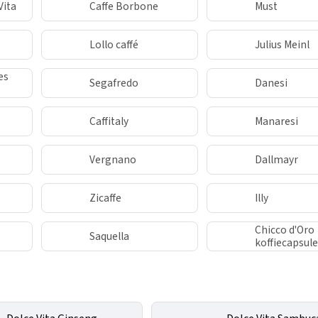
Vita
Caffe Borbone
Must
Lollo caffé
Julius Meinl
es
Segafredo
Danesi
Caffitaly
Manaresi
Vergnano
Dallmayr
Zicaffe
Illy
Chicco d'Oro
Saquella
koffiecapsule
Nespresso®