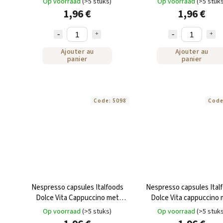
Op voorraad
(>5 stuks)
Op voorraad
(>5 stuk
stuks
1,96 €
1,96 €
Ajouter au
Ajouter au
panier
panier
Code:
5098
Cod
Nespresso capsules Italfoods
Nespresso capsules Ital
Dolce Vita Cappuccino met
Dolce Vita cappuccino 
IRISH CREAM 10 stuks
KARAMEL 10 stuks
Op voorraad
(>5 stuks)
Op voorraad
(>5 stuk