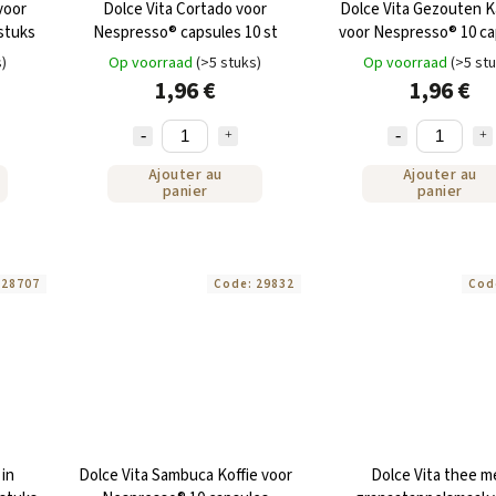
voor
Dolce Vita Cortado voor
Dolce Vita Gezouten K
stuks
Nespresso® capsules 10 st
voor Nespresso® 10 ca
s)
Op voorraad
(>5 stuks)
Op voorraad
(>5 st
1,96 €
1,96 €
Ajouter au
Ajouter au
panier
panier
:
28707
Code:
29832
Cod
 in
Dolce Vita Sambuca Koffie voor
Dolce Vita thee m