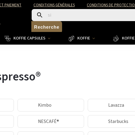
 ET PAIEMENT
CONDITIONS GÉNÉRALES
CONDITIONS DE PROTECTIO
4
Recherche
KOFFIE CAPSULES
KOFFIE
KOFFIE 
spresso®
Kimbo
Lavazza
NESCAFÉ®
Starbucks