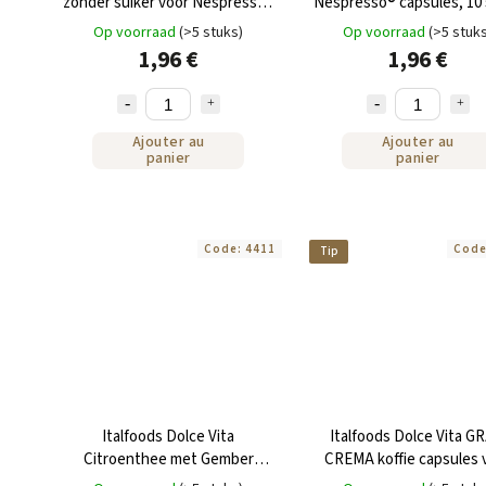
zonder suiker voor Nespresso®
Nespresso® capsules, 10
10 capsules
Op voorraad
(>5 stuks)
Op voorraad
(>5 stuk
1,96 €
1,96 €
Ajouter au
Ajouter au
panier
panier
Code:
4411
Cod
Tip
Italfoods Dolce Vita
Italfoods Dolce Vita G
Citroenthee met Gember
CREMA koffie capsules 
Capsules voor Nespresso 10
Nespresso 10 stuks