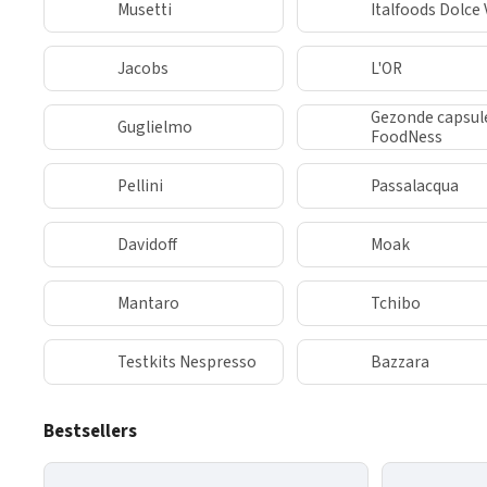
Musetti
Italfoods Dolce 
Jacobs
L'OR
Gezonde capsul
Guglielmo
FoodNess
Pellini
Passalacqua
Davidoff
Moak
Mantaro
Tchibo
Testkits Nespresso
Bazzara
Bestsellers