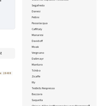
a
Segafredo
Danesi
Pellini
Passalacqua
Caffitaly
Manaresi
Davidoff
Moak
Vergnano
nt
Dallmayr
Mantaro
Tchibo
e:
28488
Zicaffe
Illy
Testkits Nespresso
Bazzara
Saquella