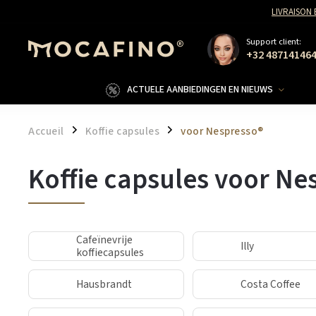
LIVRAISON
Support client:
+32 48714146
ACTUELE AANBIEDINGEN EN NIEUWS
Accueil
Koffie capsules
voor Nespresso®
/
/
Koffie capsules voor Ne
Cafeïnevrije
Illy
koffiecapsules
Hausbrandt
Costa Coffee