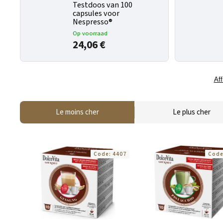
Testdoos van 100
capsules voor
Nespresso®
Op voorraad
24,06 €
Aff
Le moins cher
Le plus cher
Code:
4407
Cod