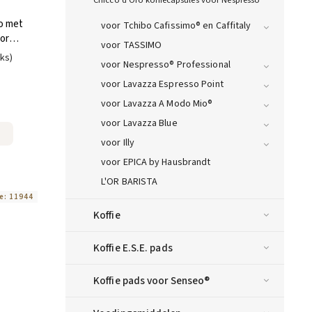
Chicco d'Oro koffiecapsules voor Nespresso®
o met
voor Tchibo Cafissimo® en Caffitaly
or
voor TASSIMO
0 stuks)
uks)
voor Nespresso® Professional
voor Lavazza Espresso Point
voor Lavazza A Modo Mio®
voor Lavazza Blue
voor Illy
voor EPICA by Hausbrandt
L'OR BARISTA
e:
11944
Koffie
Koffie E.S.E. pads
Koffie pads voor Senseo®