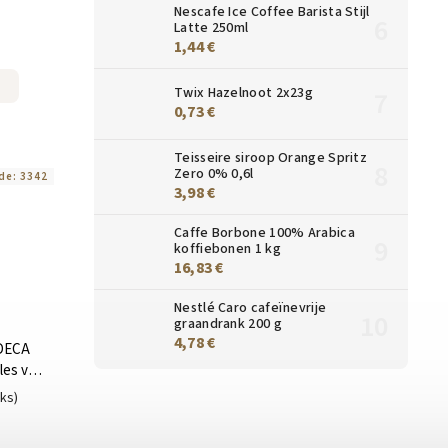
Nescafe Ice Coffee Barista Stijl
Latte 250ml
1,44 €
Twix Hazelnoot 2x23g
0,73 €
Teisseire siroop Orange Spritz
Zero 0% 0,6l
de:
3342
3,98 €
Caffe Borbone 100% Arabica
koffiebonen 1 kg
16,83 €
Nestlé Caro cafeïnevrije
graandrank 200 g
4,78 €
 DECA
ules voor
ks
uks)