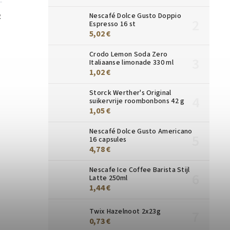
Nescafé Dolce Gusto Doppio
2
Espresso 16 st
5,02 €
Crodo Lemon Soda Zero
Italiaanse limonade 330 ml
1,02 €
Storck Werther's Original
suikervrije roombonbons 42 g
1,05 €
Nescafé Dolce Gusto Americano
16 capsules
4,78 €
Nescafe Ice Coffee Barista Stijl
Latte 250ml
1,44 €
Twix Hazelnoot 2x23g
0,73 €