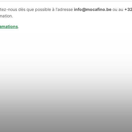
tez-nous dès que possible à l'adresse
info@mocafino.be
ou au
+3
mation.
lamations
.