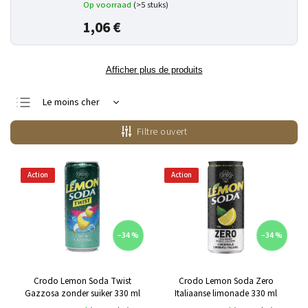
Op voorraad
(>5 stuks)
1,06 €
Afficher plus de produits
Le moins cher
Le plus cher
Filtre ouvert
Bestsellers
Alphabétiquement
Action
Action
–34 %
–34 %
Crodo Lemon Soda Twist
Crodo Lemon Soda Zero
Gazzosa zonder suiker 330 ml
Italiaanse limonade 330 ml