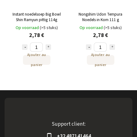
Instant noedelsoep Big Bowl
Nongshim Udon Tempura
Shin Ramyun pittig 114g
Noedels in Kom 111 g
Op voorraad
(>5 stuks)
Op voorraad
(>5 stuks)
2,78 €
2,78 €
Ajouter au
Ajouter au
panier
panier
Support client:
+32 487141464