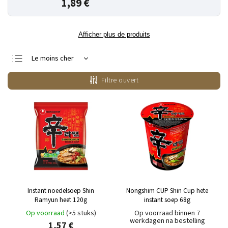
1,89 €
Afficher plus de produits
Le moins cher
Le plus cher
Filtre ouvert
Bestsellers
Alphabétiquement
Instant noedelsoep Shin
Nongshim CUP Shin Cup hete
Ramyun heet 120g
instant soep 68g
Op voorraad
(>5 stuks)
Op voorraad binnen 7
werkdagen na bestelling
1,57 €