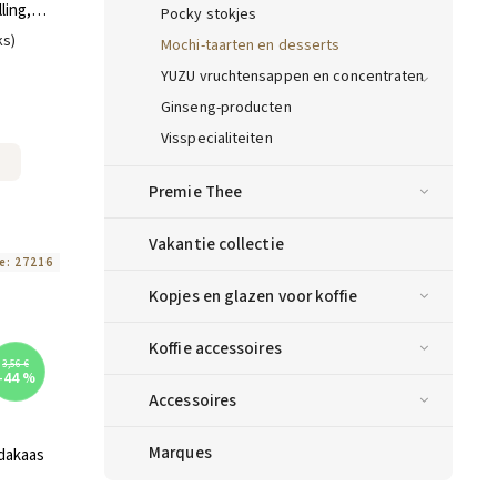
ling,
Pocky stokjes
80 g
ks)
Mochi-taarten en desserts
YUZU vruchtensappen en concentraten
Ginseng-producten
Visspecialiteiten
Premie Thee
Vakantie collectie
e:
27216
Kopjes en glazen voor koffie
Koffie accessoires
3,56 €
–44 %
Accessoires
Marques
ndakaas