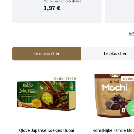
Op voorraad
(>5 stuks)
1,97 €
Aff
Le moins cher
Le plus cher
Code:
28419
Code
3,
–4
Qlove Japanse Koekjes Dubai
Koninklijke Familie Mo