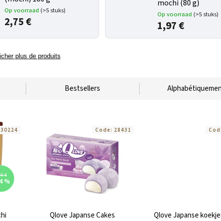
mochi (80 g)
Op voorraad
(>5 stuks)
Op voorraad
(>5 stuks)
2,75 €
1,97 €
icher plus de produits
Bestsellers
Alphabétiqueme
:
30224
Code:
28431
Cod
56 €
4 %
chi
Qlove Japanse Cakes
Qlove Japanse koekje