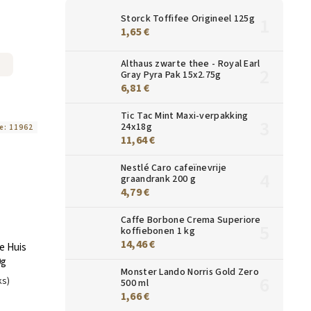
Storck Toffifee Origineel 125g
1,65 €
Althaus zwarte thee - Royal Earl
Gray Pyra Pak 15x2.75g
6,81 €
Tic Tac Mint Maxi-verpakking
24x18g
e:
11962
11,64 €
Nestlé Caro cafeïnevrije
graandrank 200 g
4,79 €
Caffe Borbone Crema Superiore
koffiebonen 1 kg
14,46 €
e Huis
0g
Monster Lando Norris Gold Zero
ks)
500 ml
1,66 €