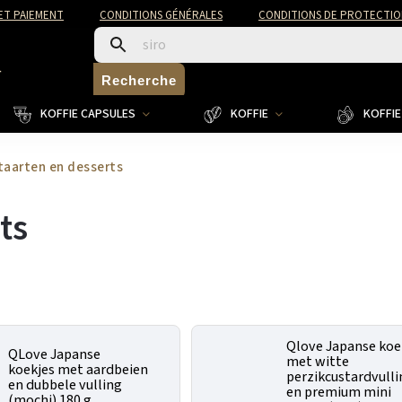
 ET PAIEMENT
CONDITIONS GÉNÉRALES
CONDITIONS DE PROTECTIO
4
Recherche
KOFFIE CAPSULES
KOFFIE
KOFFIE 
taarten en desserts
ts
Qlove Japanse koe
QLove Japanse
met witte
koekjes met aardbeien
perzikcustardvull
en dubbele vulling
en premium mini
(mochi) 180 g