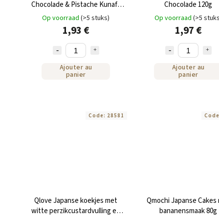
Chocolade & Pistache Kunafa
Chocolade 120g
Deluxe Mochi 45g
Op voorraad
(>5 stuks)
Op voorraad
(>5 stuk
1,93 €
1,97 €
Ajouter au
Ajouter au
panier
panier
Code:
28581
Cod
Qlove Japanse koekjes met
Qmochi Japanse Cakes
witte perzikcustardvulling en
bananensmaak 80g