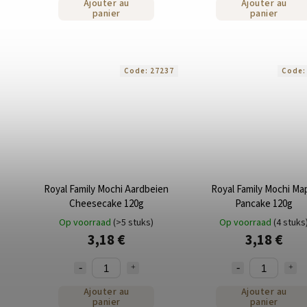
Ajouter au
Ajouter au
panier
panier
Code:
27237
Code
Royal Family Mochi Aardbeien
Royal Family Mochi Ma
Cheesecake 120g
Pancake 120g
Op voorraad
(>5 stuks)
Op voorraad
(4 stuks
3,18 €
3,18 €
Ajouter au
Ajouter au
panier
panier