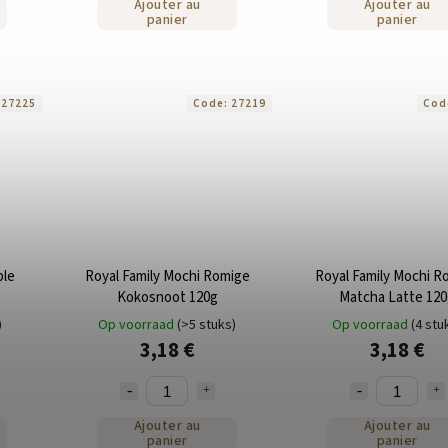
Ajouter au
Ajouter au
panier
panier
:
27225
Code:
27219
Cod
ple
Royal Family Mochi Romige
Royal Family Mochi R
Kokosnoot 120g
Matcha Latte 12
)
Op voorraad
(>5 stuks)
Op voorraad
(4 stu
3,18 €
3,18 €
Ajouter au
Ajouter au
panier
panier