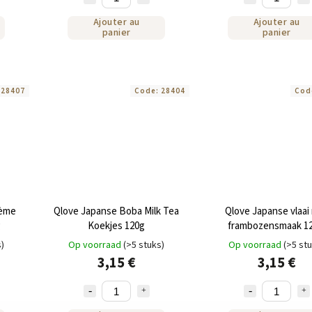
Ajouter au
Ajouter au
panier
panier
:
28407
Code:
28404
Cod
rème
Qlove Japanse Boba Milk Tea
Qlove Japanse vlaai
g
Koekjes 120g
frambozensmaak 12
s)
Op voorraad
(>5 stuks)
Op voorraad
(>5 st
3,15 €
3,15 €