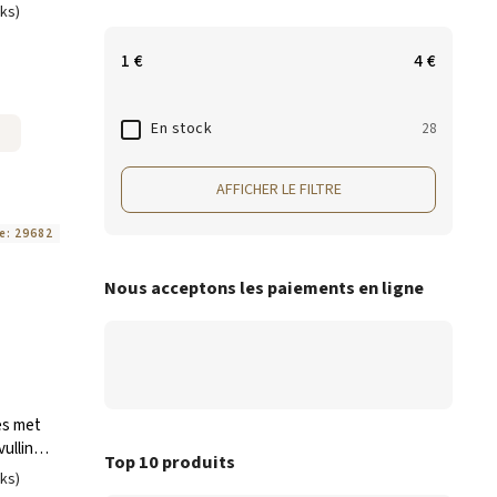
uks)
1
€
4
€
En stock
28
AFFICHER LE FILTRE
e:
29682
Nous acceptons les paiements en ligne
es met
ulling
Top 10 produits
uks)