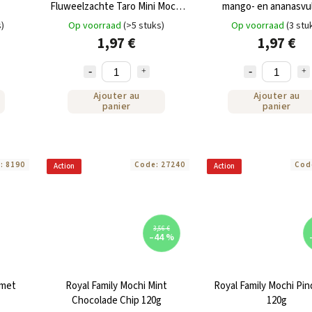
Fluweelzachte Taro Mini Mochi
mango- en ananasvul
80g
premium mini mochi 
s)
Op voorraad
(>5 stuks)
Op voorraad
(3 stu
1,97 €
1,97 €
Ajouter au
Ajouter au
panier
panier
e:
8190
Code:
27240
Cod
Action
Action
3,56 €
–44 %
 met
Royal Family Mochi Mint
Royal Family Mochi Pi
Chocolade Chip 120g
120g