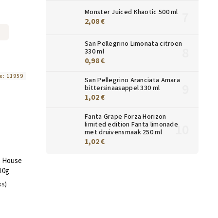
Monster Juiced Khaotic 500 ml
2,08 €
San Pellegrino Limonata citroen
330 ml
0,98 €
e:
11959
San Pellegrino Aranciata Amara
bittersinaasappel 330 ml
1,02 €
Fanta Grape Forza Horizon
limited edition Fanta limonade
met druivensmaak 250 ml
1,02 €
o House
10g
ks)