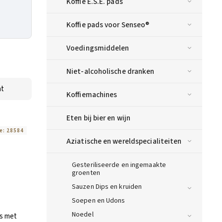
Koffie E.S.E. pads
Koffie pads voor Senseo®
Voedingsmiddelen
Niet-alcoholische dranken
nt
Koffiemachines
Eten bij bier en wijn
e:
28584
Aziatische en wereldspecialiteiten
Gesteriliseerde en ingemaakte
groenten
Sauzen Dips en kruiden
Soepen en Udons
Noedel
s met