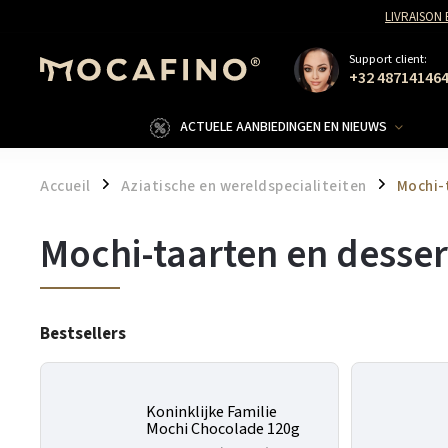
LIVRAISON
Support client:
+32 48714146
ACTUELE AANBIEDINGEN EN NIEUWS
Accueil
Aziatische en wereldspecialiteiten
Mochi-
/
/
Mochi-taarten en desser
Bestsellers
Koninklijke Familie
Mochi Chocolade 120g