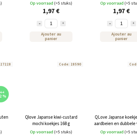
s)
Op voorraad
(>5 stuks)
Op voorraad
(>5 st
1,97 €
1,97 €
Ajouter au
Ajouter au
panier
panier
:
27228
Code:
28590
Cod
56 €
2 %
outen
Qlove Japanse kiwi-custard
QLove Japanse koekj
mochi koekjes 168 g
aardbeien en dubbele v
(mochi) 180 g
s)
Op voorraad
(>5 stuks)
Op voorraad
(>5 st