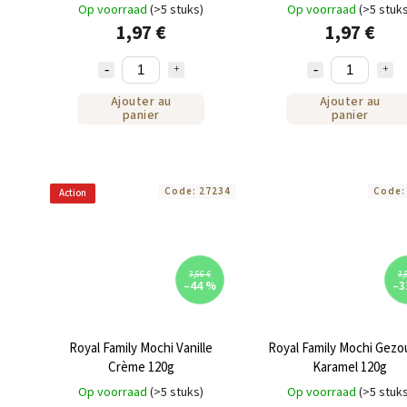
premium mini mochi (80 g)
Op voorraad
(>5 stuks)
Op voorraad
(>5 stuk
1,97 €
1,97 €
Ajouter au
Ajouter au
panier
panier
Code:
27234
Code
Action
3,56 €
3,
–44 %
–3
Royal Family Mochi Vanille
Royal Family Mochi Gez
Crème 120g
Karamel 120g
Op voorraad
(>5 stuks)
Op voorraad
(>5 stuk