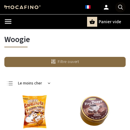
Panier vide
Recherche
Woogie
Filtre ouvert
Le moins cher
Le plus cher
Bestsellers
Alphabétiquement