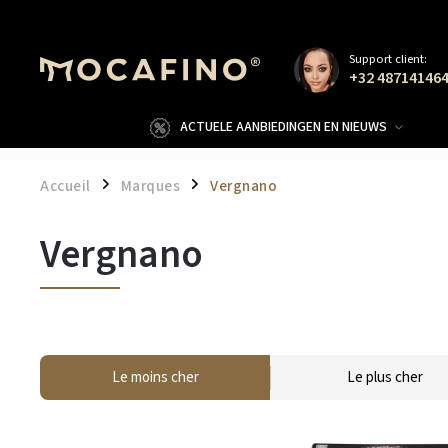
Support client:
+32 48714146
ACTUELE AANBIEDINGEN EN NIEUWS
Accueil
Marques
Vergnano
/
/
Vergnano
Le moins cher
Le plus cher