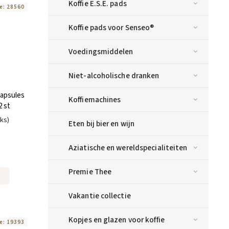
Koffie E.S.E. pads
e:
28560
Koffie pads voor Senseo®
Voedingsmiddelen
Niet-alcoholische dranken
capsules
Koffiemachines
2 st
uks)
Eten bij bier en wijn
Aziatische en wereldspecialiteiten
Premie Thee
Vakantie collectie
Kopjes en glazen voor koffie
e:
19393