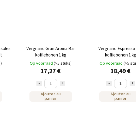
psules
Vergnano Gran Aroma Bar
Vergnano Espresso
st
koffiebonen 1 kg
koffiebonen 1 k
s)
Op voorraad
(>5 stuks)
Op voorraad
(>5 st
17,27 €
18,49 €
Ajouter au
Ajouter au
panier
panier