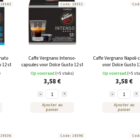
:
28563
Code:
28551
Cod
inato
Caffe Vergnano Intenso-
Caffe Vergnano Napoli-
 12 st
capsules voor Dolce Gusto 12 st
voor Dolce Gusto 1
)
Op voorraad
(>5 stuks)
Op voorraad
(>5 st
3,58 €
3,58 €
Ajouter au
Ajouter au
panier
panier
:
19336
Code:
19396
Cod