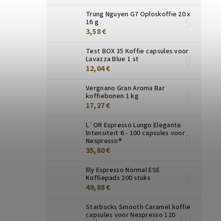
Trung Nguyen G7 Oploskoffie 20 x
16 g
3,58 €
Test BOX 35 Koffie capsules voor
Lavazza Blue 1 st
12,04 €
Vergnano Gran Aroma Bar
koffiebonen 1 kg
17,27 €
L´OR Espresso Lungo Elegante
Intensiteit 6 - 100 capsules voor
Nespresso®
35,80 €
Illy Espresso Normal ESE
Koffiepads 200 stuks
49,88 €
Starbucks Smooth Caramel koffie
capsules voor Nespresso 120