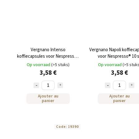
Vergnano Intenso
Vergnano Napoli koffieca
koffiecapsules voor Nespresso®
voor Nespresso® 10 
10 st
Op voorraad
(>5 stuks)
Op voorraad
(>5 stuk
3,58 €
3,58 €
Ajouter au
Ajouter au
panier
panier
Code:
19390