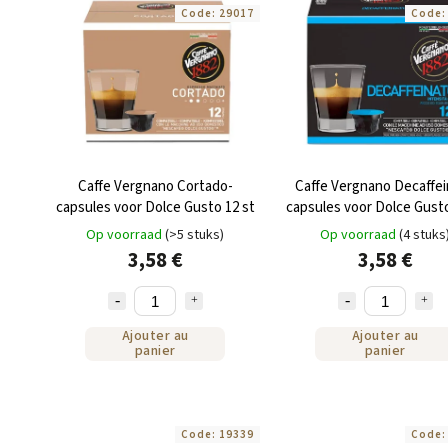
Code:
29017
Code
Caffe Vergnano Cortado-
Caffe Vergnano Decaffe
capsules voor Dolce Gusto 12 st
capsules voor Dolce Gusto
Op voorraad
(>5 stuks)
Op voorraad
(4 stuks
3,58 €
3,58 €
Ajouter au
Ajouter au
panier
panier
Code:
19339
Code