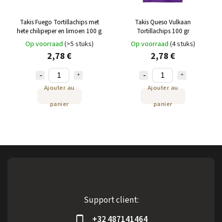
Takis Fuego Tortillachips met
Takis Queso Vulkaan
hete chilipeper en limoen 100 g
Tortillachips 100 gr
Op voorraad
(>5 stuks)
Op voorraad
(4 stuks)
2,78 €
2,78 €
Ajouter au
Ajouter au
panier
panier
Support client:
+32 487141464