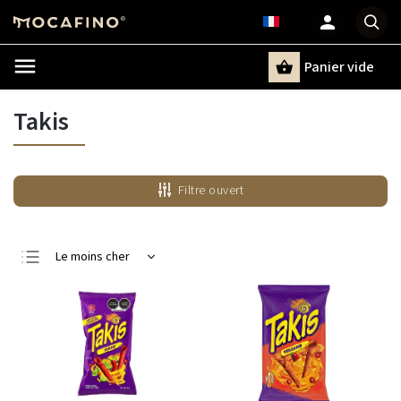
Panier vide
Recherche
Takis
Filtre ouvert
Le moins cher
Le plus cher
Bestsellers
Alphabétiquement