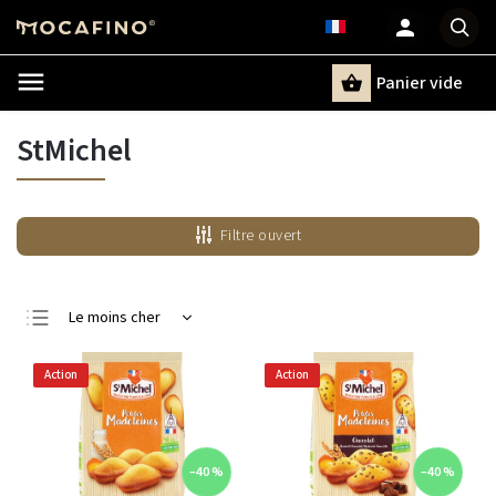
Panier vide
Recherche
StMichel
Filtre ouvert
Le moins cher
Le plus cher
Action
Action
Bestsellers
Alphabétiquement
–40 %
–40 %