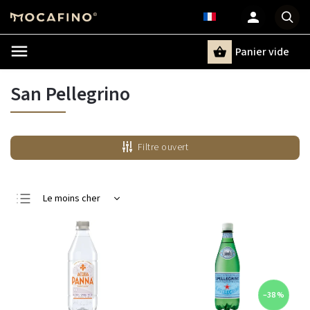
Panier vide
Recherche
San Pellegrino
Filtre ouvert
Le moins cher
Le plus cher
Bestsellers
Alphabétiquement
–38 %