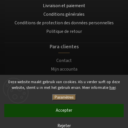
Livraison et paiement
Conditions générales
Conditions de protection des données personnelles
Politique de retour
Para clientes
Contact
Mijn accounta
Registratie
Deze website maakt gebruik van cookies. Als u verder surft op deze
Login
website, stemt u in met het gebruik ervan. Meer informatie
hier
.
Paramètres
Copyright 2026
Mocafino.be
. Tous droits réservés.
Accepter
Rejeter