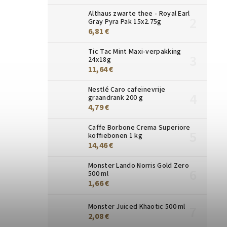
Althaus zwarte thee - Royal Earl
Gray Pyra Pak 15x2.75g
6,81 €
Tic Tac Mint Maxi-verpakking
24x18g
11,64 €
Nestlé Caro cafeïnevrije
graandrank 200 g
4,79 €
Caffe Borbone Crema Superiore
koffiebonen 1 kg
14,46 €
Monster Lando Norris Gold Zero
500 ml
1,66 €
Monster Juiced Khaotic 500 ml
2,08 €