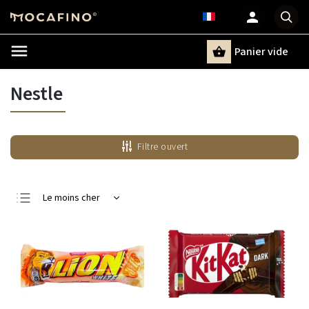
Panier vide
Recherche
Nestle
Filtre ouvert
Le moins cher
Le plus cher
Bestsellers
Alphabétiquement