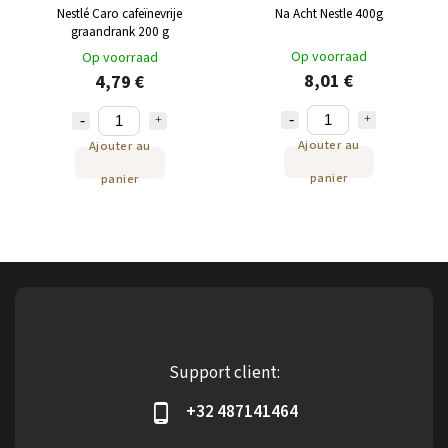
Nestlé Caro cafeïnevrije
Na Acht Nestle 400g
graandrank 200 g
Op voorraad
Op voorraad
8,01 €
4,79 €
Ajouter au
Ajouter au
panier
panier
Support client:
+32 487141464