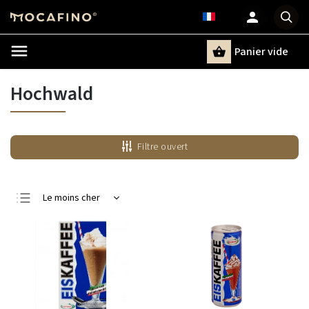
Panier vide
Recherche
Hochwald
Filtre ouvert
Le moins cher
Le plus cher
Bestsellers
Alphabétiquement