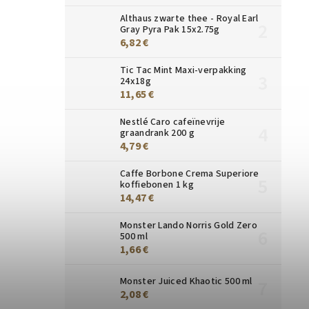
Althaus zwarte thee - Royal Earl
Gray Pyra Pak 15x2.75g
6,82 €
Tic Tac Mint Maxi-verpakking
24x18g
11,65 €
Nestlé Caro cafeïnevrije
graandrank 200 g
4,79 €
Caffe Borbone Crema Superiore
koffiebonen 1 kg
14,47 €
Monster Lando Norris Gold Zero
500 ml
1,66 €
Monster Juiced Khaotic 500 ml
2,08 €