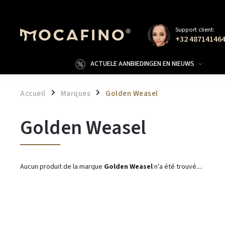
Support client:
+32 48714146
ACTUELE AANBIEDINGEN EN NIEUWS
Accueil
Marques
Golden Weasel
/
/
Golden Weasel
Aucun produit de la marque
Golden Weasel
n'a été trouvé....