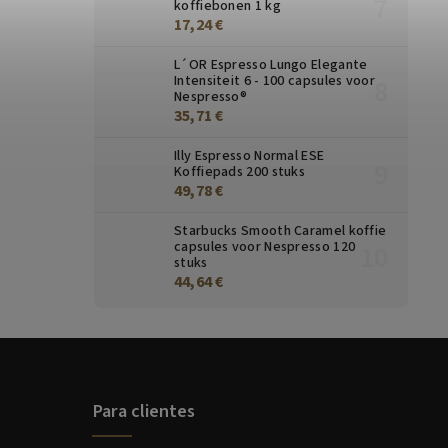
koffiebonen 1 kg
17,24 €
L´OR Espresso Lungo Elegante
Intensiteit 6 - 100 capsules voor
Nespresso®
35,71 €
Illy Espresso Normal ESE
Koffiepads 200 stuks
49,78 €
Starbucks Smooth Caramel koffie
capsules voor Nespresso 120
stuks
44,64 €
Para clientes