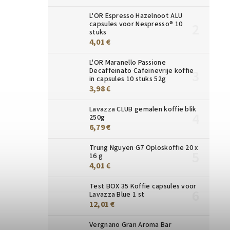
L'OR Espresso Hazelnoot ALU
capsules voor Nespresso® 10
stuks
4,01 €
L'OR Maranello Passione
Decaffeinato Cafeïnevrije koffie
in capsules 10 stuks 52g
3,98 €
Lavazza CLUB gemalen koffie blik
250g
6,79 €
Trung Nguyen G7 Oploskoffie 20 x
16 g
4,01 €
Test BOX 35 Koffie capsules voor
Lavazza Blue 1 st
12,01 €
Vergnano Gran Aroma Bar