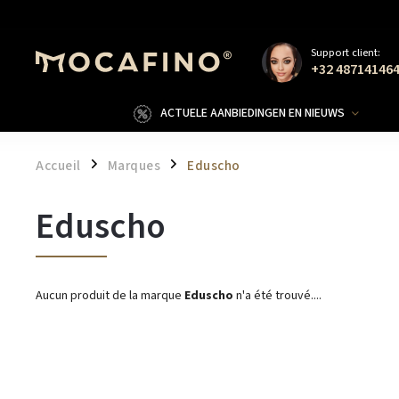
Support client:
+32 48714146
ACTUELE AANBIEDINGEN EN NIEUWS
Accueil
Marques
Eduscho
/
/
Eduscho
Aucun produit de la marque
Eduscho
n'a été trouvé....