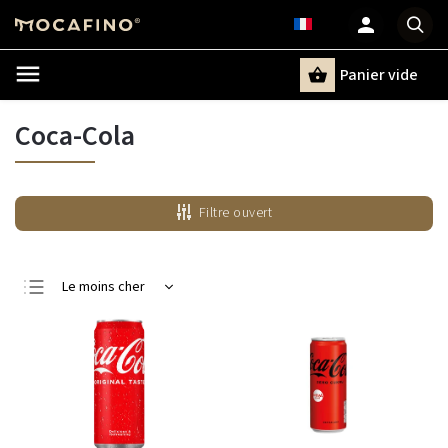
Panier vide
Recherche
Coca-Cola
Filtre ouvert
Le moins cher
Le plus cher
Bestsellers
Alphabétiquement