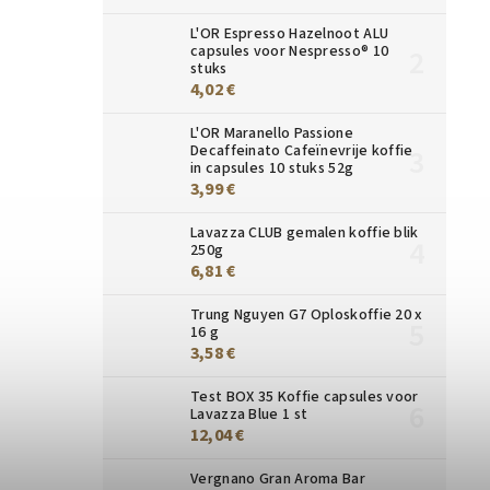
L'OR Espresso Hazelnoot ALU
capsules voor Nespresso® 10
stuks
4,02 €
L'OR Maranello Passione
Decaffeinato Cafeïnevrije koffie
in capsules 10 stuks 52g
3,99 €
Lavazza CLUB gemalen koffie blik
250g
6,81 €
Trung Nguyen G7 Oploskoffie 20 x
16 g
3,58 €
Test BOX 35 Koffie capsules voor
Lavazza Blue 1 st
12,04 €
Vergnano Gran Aroma Bar