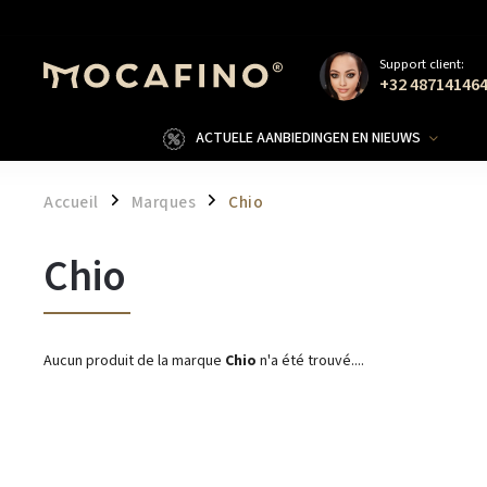
Support client:
+32 48714146
ACTUELE AANBIEDINGEN EN NIEUWS
Accueil
Marques
Chio
/
/
Chio
Aucun produit de la marque
Chio
n'a été trouvé....