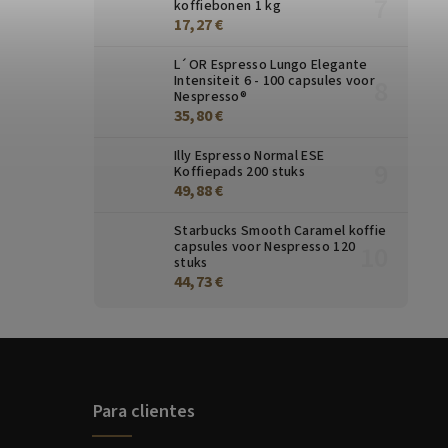
koffiebonen 1 kg
17,27 €
L´OR Espresso Lungo Elegante
Intensiteit 6 - 100 capsules voor
Nespresso®
35,80 €
Illy Espresso Normal ESE
Koffiepads 200 stuks
49,88 €
Starbucks Smooth Caramel koffie
capsules voor Nespresso 120
stuks
44,73 €
Para clientes