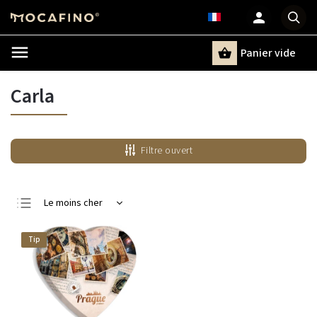
Panier vide
Recherche
Carla
Filtre ouvert
Le moins cher
Le plus cher
Tip
Bestsellers
Alphabétiquement