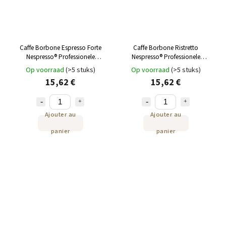
Caffe Borbone Espresso Forte
Caffe Borbone Ristretto
Nespresso® Professionele
Nespresso® Professionele
capsules 50 st
capsules 50 st
Op voorraad
(>5 stuks)
Op voorraad
(>5 stuks)
15,62 €
15,62 €
Ajouter au
Ajouter au
panier
panier