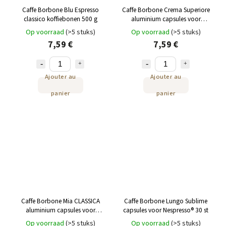
Caffe Borbone Blu Espresso
Caffe Borbone Crema Superiore
classico koffiebonen 500 g
aluminium capsules voor
Nespresso 30st
Op voorraad
(>5 stuks)
Op voorraad
(>5 stuks)
7,59 €
7,59 €
Ajouter au
Ajouter au
panier
panier
Caffe Borbone Mia CLASSICA
Caffe Borbone Lungo Sublime
aluminium capsules voor
capsules voor Nespresso® 30 st
Nespresso 30 st
Op voorraad
(>5 stuks)
Op voorraad
(>5 stuks)