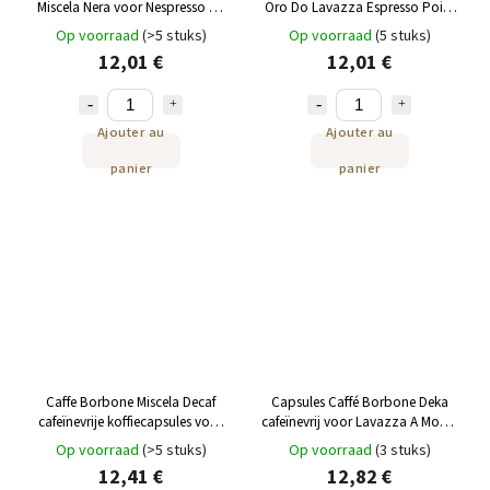
Miscela Nera voor Nespresso 50
Oro Do Lavazza Espresso Point
st
50st
Op voorraad
(>5 stuks)
Op voorraad
(5 stuks)
12,01 €
12,01 €
Ajouter au
Ajouter au
panier
panier
Caffe Borbone Miscela Decaf
Capsules Caffé Borbone Deka
cafeïnevrije koffiecapsules voor
cafeïnevrij voor Lavazza A Modo
Nespresso 50 st
Mio® 50 st
Op voorraad
(>5 stuks)
Op voorraad
(3 stuks)
12,41 €
12,82 €