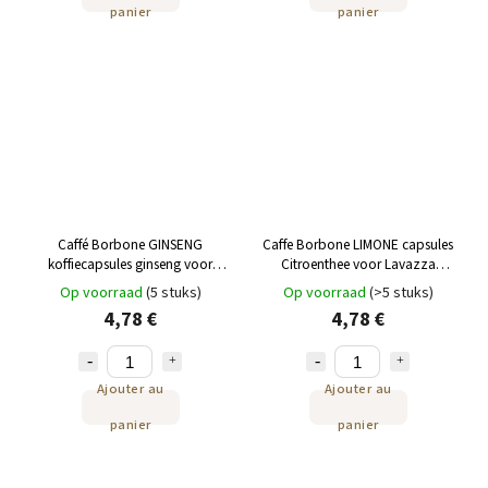
panier
panier
Caffé Borbone GINSENG
Caffe Borbone LIMONE capsules
koffiecapsules ginseng voor
Citroenthee voor Lavazza
Lavazza Espresso Point 25 st
Espresso Point 25 st
Op voorraad
(5 stuks)
Op voorraad
(>5 stuks)
4,78 €
4,78 €
Ajouter au
Ajouter au
panier
panier