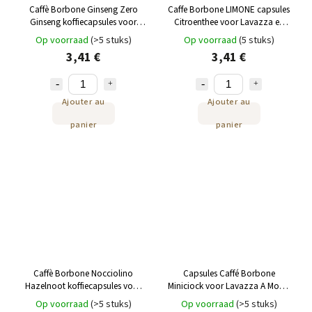
Caffè Borbone Ginseng Zero
Caffe Borbone LIMONE capsules
Ginseng koffiecapsules voor
Citroenthee voor Lavazza en
Lavazza en Modo Mio 16 stuks
Modo Mio 16 st
Op voorraad
(>5 stuks)
Op voorraad
(5 stuks)
3,41 €
3,41 €
Ajouter au
Ajouter au
panier
panier
Caffè Borbone Nocciolino
Capsules Caffé Borbone
Hazelnoot koffiecapsules voor
Miniciock voor Lavazza A Modo
Lavazza A Modo Mio 16 stuks
Mio® 16 st
Op voorraad
(>5 stuks)
Op voorraad
(>5 stuks)