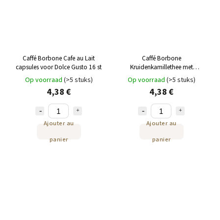
Caffé Borbone Cafe au Lait
Caffé Borbone
capsules voor Dolce Gusto 16 st
Kruidenkamillethee met
melatonine capsules voor Dolce
Op voorraad
(>5 stuks)
Op voorraad
(>5 stuks)
Gusto 16st
4,38 €
4,38 €
Ajouter au
Ajouter au
panier
panier