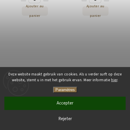
Ajouter au
Ajouter au
panier
panier
Deze website maakt gebruik van cookies. Als u verder surft op deze
Koffiecapsules Caffe Borbone
Caffe Borbone MAXI Tazzone
website, stemt u in met het gebruik ervan. Meer informatie
hier
.
Miscela Nera voor Nespresso 100
bianco kopje 1st 500ml
st
Paramètres
Op voorraad
(>5 stuks)
Op voorraad
(>5 stuks)
21,65 €
22,03 €
Accepter
Ajouter au
Ajouter au
Rejeter
panier
panier