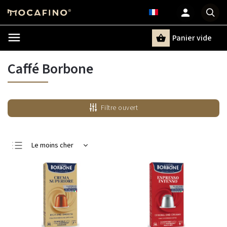
Panier vide
Recherche
Caffé Borbone
Filtre ouvert
Le moins cher
Le plus cher
Bestsellers
Alphabétiquement