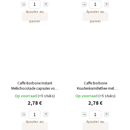
Ajouter au
Ajouter au
panier
panier
Caffe Borbone Instant
Caffe Borbone
Melkchocolade capsules voor
Kruidenkamillethee met
Nespresso® 10st
melatonine capsules voor
Op voorraad
(>5 stuks)
Op voorraad
(>5 stuks)
Nespresso® 10st
2,78 €
2,78 €
Ajouter au
Ajouter au