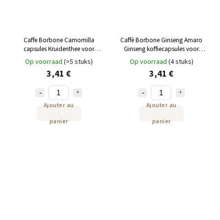
Caffe Borbone Camomilla
Caffè Borbone Ginseng Amaro
capsules Kruidenthee voor
Ginseng koffiecapsules voor
Lavazza en Modo Mio 16 st
Lavazza en Modo Mio 16 stuks
Op voorraad
(>5 stuks)
Op voorraad
(4 stuks)
3,41 €
3,41 €
Ajouter au
Ajouter au
panier
panier