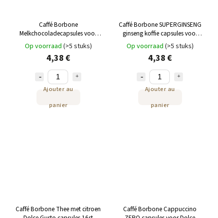
Caffé Borbone
Caffé Borbone SUPERGINSENG
Melkchocoladecapsules voor
ginseng koffie capsules voor
Dolce Gusto 16st
Dolce Gusto 16 stuks
Op voorraad
(>5 stuks)
Op voorraad
(>5 stuks)
4,38 €
4,38 €
Ajouter au
Ajouter au
panier
panier
Caffé Borbone Thee met citroen
Caffé Borbone Cappuccino
Dolce Gusto capsules 16st
ZERO capsules voor Dolce