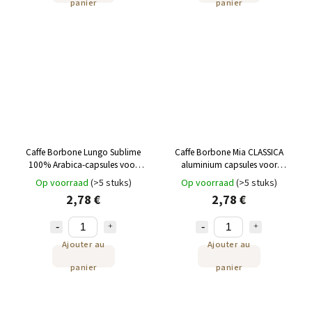
panier
panier
Caffe Borbone Lungo Sublime
Caffe Borbone Mia CLASSICA
100% Arabica-capsules voor
aluminium capsules voor
Nespresso® 10 st
Nespresso 10 st
Op voorraad
(>5 stuks)
Op voorraad
(>5 stuks)
2,78 €
2,78 €
Ajouter au
Ajouter au
panier
panier