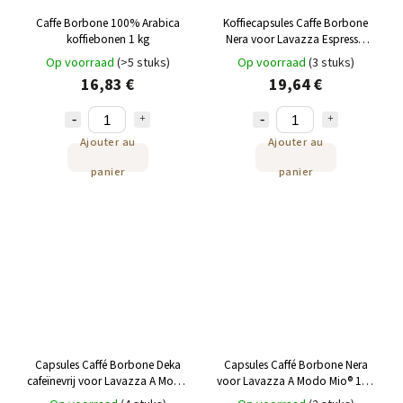
Caffe Borbone 100% Arabica
Koffiecapsules Caffe Borbone
koffiebonen 1 kg
Nera voor Lavazza Espresso
Point 100st
Op voorraad
(>5 stuks)
Op voorraad
(3 stuks)
16,83 €
19,64 €
Ajouter au
Ajouter au
panier
panier
Capsules Caffé Borbone Deka
Capsules Caffé Borbone Nera
cafeïnevrij voor Lavazza A Modo
voor Lavazza A Modo Mio® 100
Mio® 100 stuks
st