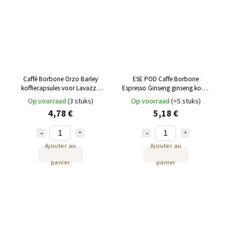
Caffé Borbone Orzo Barley
ESE POD Caffe Borbone
koffiecapsules voor Lavazza
Espresso Ginseng ginseng koffie
Espresso Point 25 st
18 st
Op voorraad
(3 stuks)
Op voorraad
(>5 stuks)
4,78 €
5,18 €
Ajouter au
Ajouter au
panier
panier