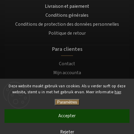
Livraison et paiement
Conditions générales
Conditions de protection des données personnelles
Politique de retour
Para clientes
Contact
Mijn accounta
Registratie
Deze website maakt gebruik van cookies. Als u verder surft op deze
Login
website, stemt u in met het gebruik ervan. Meer informatie
hier
.
Paramètres
Copyright 2026
Mocafino.be
. Tous droits réservés.
Accepter
Rejeter