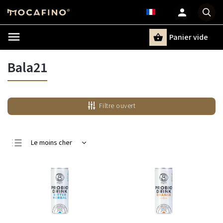
Panier vide
Recherche
Bala21
Filtre ouvert
Le moins cher
Le plus cher
Bestsellers
Alphabétiquement