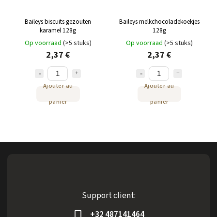
Baileys biscuits gezouten
Baileys melkchocoladekoekjes
karamel 128g
128g
Op voorraad
(>5 stuks)
Op voorraad
(>5 stuks)
2,37 €
2,37 €
Ajouter au
Ajouter au
panier
panier
Support client:
+32 487141464