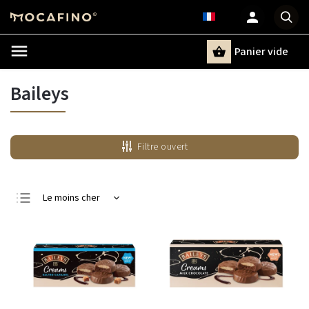
Panier vide
Recherche
Baileys
Filtre ouvert
Le moins cher
Le plus cher
Bestsellers
Alphabétiquement