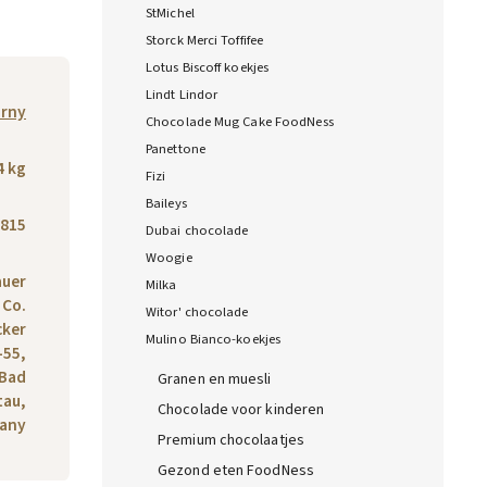
StMichel
Storck Merci Toffifee
Lotus Biscoff koekjes
Lindt Lindor
rny
Chocolade Mug Cake FoodNess
Panettone
4 kg
Fizi
Baileys
815
Dubai chocolade
Woogie
auer
Milka
 Co.
Witor' chocolade
cker
Mulino Bianco-koekjes
-55,
 Bad
Granen en muesli
tau,
Chocolade voor kinderen
any
Premium chocolaatjes
Gezond eten FoodNess