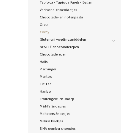
Tapioca - Tapioca Parels - Ballen
Varlhona-chocolaatjes
Chocolade- en notenpasta
Oreo
Corny
Glutenvrij voedingsmiddelen
NESTLÉ chocoladerepen
Chocoladerepen
Halls
Pischinger
Mentos
Tic Tac
Haribo
Trollengelei en snoep
M&M's Snoepjes
Maltesers Snoepjes
Milkiss koekjes
SINA gember snoepjes