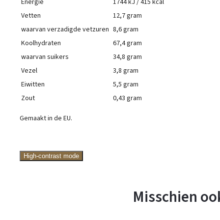
Energie
1744 kJ / 415 kcal
Vetten
12,7 gram
waarvan verzadigde vetzuren
8,6 gram
Koolhydraten
67,4 gram
waarvan suikers
34,8 gram
Vezel
3,8 gram
Eiwitten
5,5 gram
Zout
0,43 gram
Gemaakt in de EU.
High-contrast mode
Misschien ook