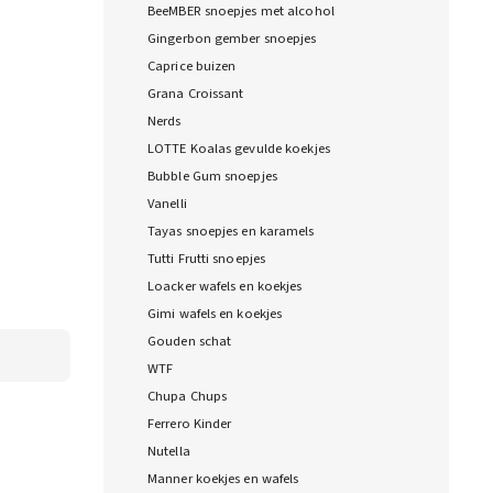
BeeMBER snoepjes met alcohol
Gingerbon gember snoepjes
Caprice buizen
Grana Croissant
Nerds
LOTTE Koalas gevulde koekjes
Bubble Gum snoepjes
Vanelli
Tayas snoepjes en karamels
Tutti Frutti snoepjes
Loacker wafels en koekjes
Gimi wafels en koekjes
Gouden schat
WTF
Chupa Chups
Ferrero Kinder
Nutella
Manner koekjes en wafels