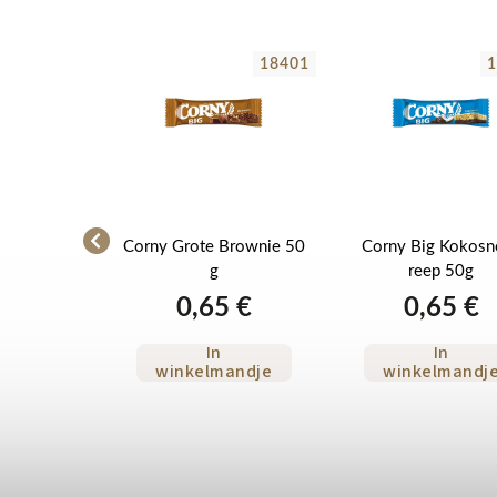
29880
18401
1
orny
Corny Grote Brownie 50
Corny Big Kokosn
40 g, doos
g
reep 50g
stuks
2 €
0,65 €
0,65 €
In
In
andje
winkelmandje
winkelmandj