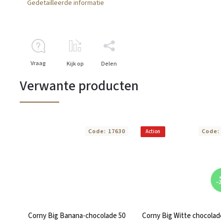
Gedetailleerde informatie
Vraag
Kijk op
Delen
Verwante producten
Code:
17630
Code
Action
0
–
Corny Big Banana-chocolade 50
Corny Big Witte chocolad