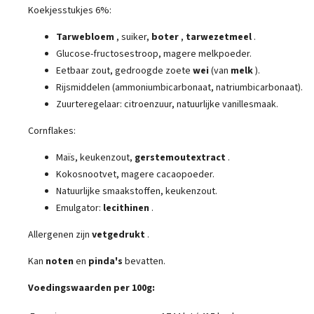
Koekjesstukjes 6%:
Tarwebloem
, suiker,
boter
,
tarwezetmeel
.
Glucose-fructosestroop, magere melkpoeder.
Eetbaar zout, gedroogde zoete
wei
(van
melk
).
Rijsmiddelen (ammoniumbicarbonaat, natriumbicarbonaat).
Zuurteregelaar: citroenzuur, natuurlijke vanillesmaak.
Cornflakes:
Maïs, keukenzout,
gerstemoutextract
.
Kokosnootvet, magere cacaopoeder.
Natuurlijke smaakstoffen, keukenzout.
Emulgator:
lecithinen
.
Allergenen zijn
vetgedrukt
.
Kan
noten
en
pinda's
bevatten.
Voedingswaarden per 100g: