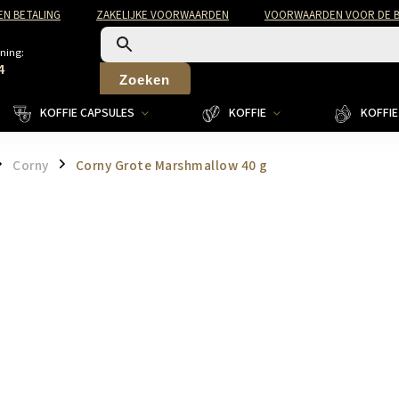
EN BETALING
ZAKELIJKE VOORWAARDEN
VOORWAARDEN VOOR DE B
ning:
4
Zoeken
KOFFIE CAPSULES
KOFFIE
KOFFIE 
Corny
Corny Grote Marshmallow 40 g
/