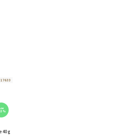
:
17633
,72 €
20 %
e 40 g