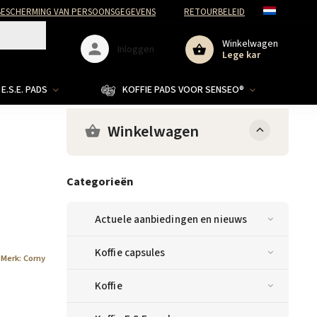
ESCHERMING VAN PERSOONSGEGEVENS
RETOURBELEID
Winkelwagen
Inloggen
Lege kar
E.S.E. PADS
KOFFIE PADS VOOR SENSEO®
Winkelwagen
Categorieën
Actuele aanbiedingen en nieuws
Koffie capsules
Merk:
Corny
Koffie