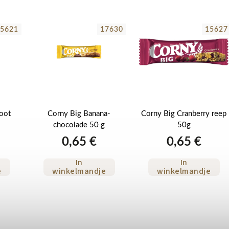
5621
17630
15627
oot
Corny Big Banana-
Corny Big Cranberry reep
chocolade 50 g
50g
0,65 €
0,65 €
In
In
e
winkelmandje
winkelmandje