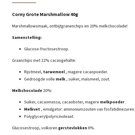
Corny Grote Marshmallow 40g
Marshmallowsmaak, ontbijtgranenchips en 20% melkchocolade!
Samenstelling:
Glucose-fructosestroop.
Graanchips met 22% cacaogehalte:
Rijstmeel,
tarwemeel
, magere cacaopoeder.
Gedroogde volle
melk
, suiker, maïsmeel, zout.
Melkchocolade
20%:
Suiker, cacaomassa, cacaoboter, magere
melkpoeder
.
Melkvet
, emulgator: ammoniumzouten van fosfatidinezuren.
Polyglycerylpolyricinoleaat.
Glucosestroop, volkoren
gerstevlokken
6%.