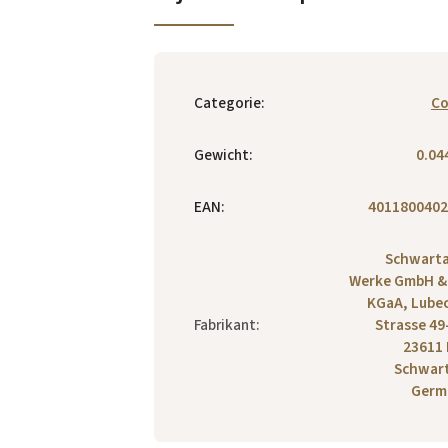
Categorie
:
Co
Gewicht
:
0.04
EAN
:
4011800402
Schwart
Werke GmbH &
KGaA, Lube
Fabrikant
:
Strasse 49
23611
Schwar
Germ