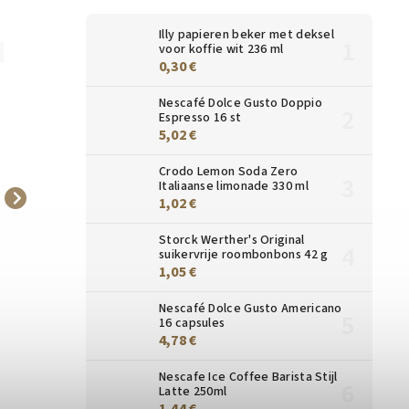
Illy papieren beker met deksel
voor koffie wit 236 ml
17768
16934
0,30 €
Nescafé Dolce Gusto Doppio
Espresso 16 st
5,02 €
Crodo Lemon Soda Zero
Italiaanse limonade 330 ml
1,02 €
Corny Big Pure Chocolade
Corny Big Salted Caramel
50 g
reep 40 g
Storck Werther's Original
0,65 €
0,65 €
suikervrije roombonbons 42 g
1,05 €
In
In
winkelmandje
winkelmandje
Nescafé Dolce Gusto Americano
16 capsules
4,78 €
Nescafe Ice Coffee Barista Stijl
Latte 250ml
1,44 €