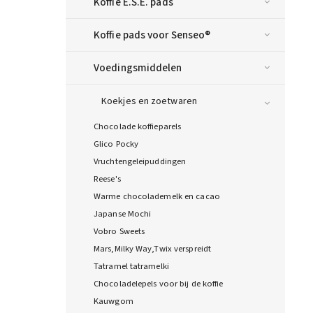
Koffie E.S.E. pads
Koffie pads voor Senseo®
Voedingsmiddelen
Koekjes en zoetwaren
Chocolade koffieparels
Glico Pocky
Vruchtengeleipuddingen
Reese's
Warme chocolademelk en cacao
Japanse Mochi
Vobro Sweets
Mars,Milky Way,Twix verspreidt
Tatramel tatramelki
Chocoladelepels voor bij de koffie
Kauwgom